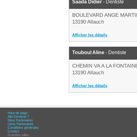
Saada Didier
- Dentiste
BOULEVARD ANGE MARTI
13190 Allauch
Afficher les détails
Touboul Aline
- Dentiste
CHEMIN VA A LA FONTAIN
13190 Allauch
Afficher les détails
Haut de page
Allo-Dentiste ?
Sites Partenaires
Liens Partenaires
Conditions générales
Contact
Grandes villes :