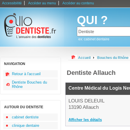
|
|
Accessibilité
Accéder au menu
Accéder au contenu
QUI ?
ex: cabinet dentaire
Accueil
Bouches du Rhône
NAVIGATION
Dentiste Allauch
Retour à l'accueil
Dentiste Bouches du
Rhône
Centre Médical du Logis Ne
LOUIS DELEUIL
13190 Allauch
AUTOUR DU DENTISTE
cabinet dentiste
Afficher les détails
clinique dentaire