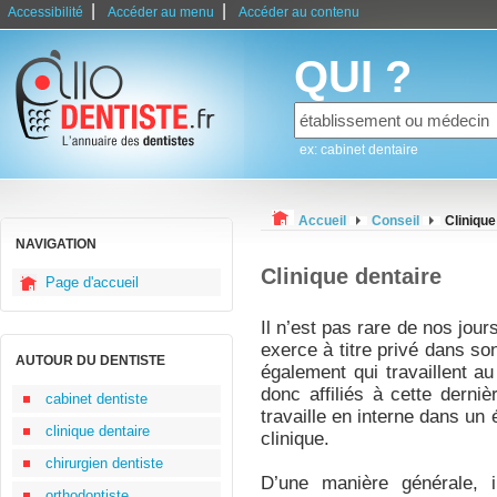
|
|
Accessibilité
Accéder au menu
Accéder au contenu
QUI ?
ex: cabinet dentaire
Accueil
Conseil
Clinique
NAVIGATION
Clinique dentaire
Page d'accueil
Il n’est pas rare de nos jour
exerce à titre privé dans so
AUTOUR DU DENTISTE
également qui travaillent au
donc affiliés à cette derni
cabinet dentiste
travaille en interne dans un
clinique dentaire
clinique.
chirurgien dentiste
D’une manière générale, i
orthodontiste