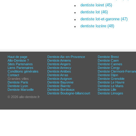
dentiste loiret (45)
dentiste lot (46)
dentiste lot-et-garonne (47)
dentiste lozère (48)
Haut de page
Dentiste Aix-en-Provence
Dentiste Brest
Allo-Dentiste ?
Dentiste Amiens
Dentiste Caen
Sites Partenaires
Dentiste Angers
Dentiste Cannes
Liens Partenaires
Dentiste Annecy
Dentiste Cergy
Conditions générales
Dentiste Antibes
Dentiste Clermont-Ferran
Contact
Dentiste Arras
Dentiste Dijon
Grandes villes :
Dentiste Avignon
Dentiste Grenoble
Dentiste Paris
Dentiste Bayonne
Dentiste Le Havre
Dentiste Lyon
Dentiste Biarritz
Dentiste Le Mans
Dentiste Marseille
Dentiste Bordeaux
Dentiste Lille
Dentiste Boulogne-billancourt
Dentiste Limoges
© 2026 allo-dentiste.fr