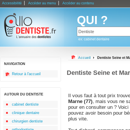
|
|
Accessibilité
Accéder au menu
Accéder au contenu
QUI ?
ex: cabinet dentaire
Accueil
Dentiste Seine et M
NAVIGATION
Dentiste Seine et Ma
Retour à l'accueil
AUTOUR DU DENTISTE
Il vous faut à tout prix trou
Marne (77)
, mais vous ne s
cabinet dentiste
pour en consulter un ? Voici
pouvez avoir besoin pour bé
clinique dentaire
plus vite.
chirurgien dentiste
orthodontiste