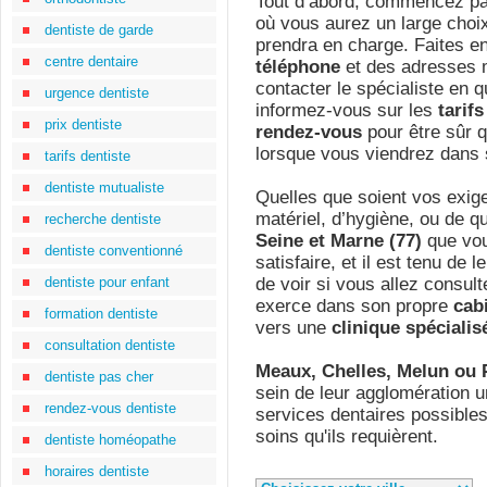
Tout d’abord, commencez pa
où vous aurez un large choix
dentiste de garde
prendra en charge. Faites e
centre dentaire
téléphone
et des adresses m
contacter le spécialiste en 
urgence dentiste
informez-vous sur les
tarif
prix dentiste
rendez-vous
pour être sûr q
lorsque vous viendrez dans 
tarifs dentiste
dentiste mutualiste
Quelles que soient vos exig
matériel, d’hygiène, ou de qu
recherche dentiste
Seine et Marne (77)
que vou
dentiste conventionné
satisfaire, et il est tenu de 
dentiste pour enfant
de voir si vous allez consul
exerce dans son propre
cab
formation dentiste
vers une
clinique spécialis
consultation dentiste
Meaux, Chelles, Melun ou
dentiste pas cher
sein de leur agglomération 
rendez-vous dentiste
services dentaires possibles 
soins qu'ils requièrent.
dentiste homéopathe
horaires dentiste