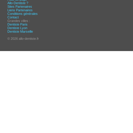
Allo-Dentiste ?
Sites Partenaires
Liens Partenaires
Conditions générales
Contact
Grandes villes :
Dentiste Paris
Dentiste Lyon
Dentiste Marseille
© 2026 allo-dentiste.fr