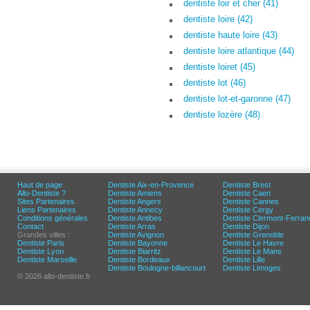
dentiste loir et cher (41)
dentiste loire (42)
dentiste haute loire (43)
dentiste loire atlantique (44)
dentiste loiret (45)
dentiste lot (46)
dentiste lot-et-garonne (47)
dentiste lozère (48)
Haut de page
Dentiste Aix-en-Provence
Dentiste Brest
Allo-Dentiste ?
Dentiste Amiens
Dentiste Caen
Sites Partenaires
Dentiste Angers
Dentiste Cannes
Liens Partenaires
Dentiste Annecy
Dentiste Cergy
Conditions générales
Dentiste Antibes
Dentiste Clermont-Ferran
Contact
Dentiste Arras
Dentiste Dijon
Grandes villes :
Dentiste Avignon
Dentiste Grenoble
Dentiste Paris
Dentiste Bayonne
Dentiste Le Havre
Dentiste Lyon
Dentiste Biarritz
Dentiste Le Mans
Dentiste Marseille
Dentiste Bordeaux
Dentiste Lille
Dentiste Boulogne-billancourt
Dentiste Limoges
© 2026 allo-dentiste.fr