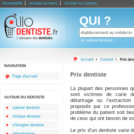
|
|
Accessibilité
Accéder au menu
Accéder au contenu
QUI ?
ex: cabinet dentaire
Accueil
Conseil
Prix den
NAVIGATION
Prix dentiste
Page d'accueil
La plupart des personnes qu
sont victimes de carie de
AUTOUR DU DENTISTE
détartrage ou l’extraction
proposés par ce profession
cabinet dentiste
problème du patient soit bea
clinique dentaire
de ceux qui ont besoin de so
chirurgien dentiste
Le prix d’un dentiste varie
orthodontiste