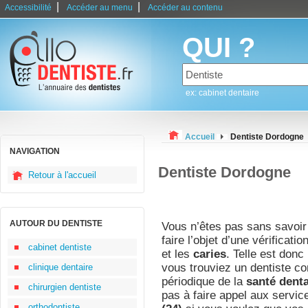
|
|
Accessibilité
Accéder au menu
Accéder au contenu
QUI ?
ex: cabinet dentaire
Accueil
Dentiste Dordogne
NAVIGATION
Dentiste Dordogne
Retour à l'accueil
AUTOUR DU DENTISTE
Vous n’êtes pas sans savoir 
faire l’objet d’une vérificati
cabinet dentiste
et les
caries
. Telle est donc 
vous trouviez un dentiste co
clinique dentaire
périodique de la
santé denta
chirurgien dentiste
pas à faire appel aux servic
orthodontiste