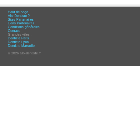
Haut de page
Allo-Dentiste ?
Sites Partenaires
Liens Partenaires
Conditions générales
Contact
Grandes villes :
Dentiste Paris
Dentiste Lyon
Dentiste Marseille
© 2026 allo-dentiste.fr