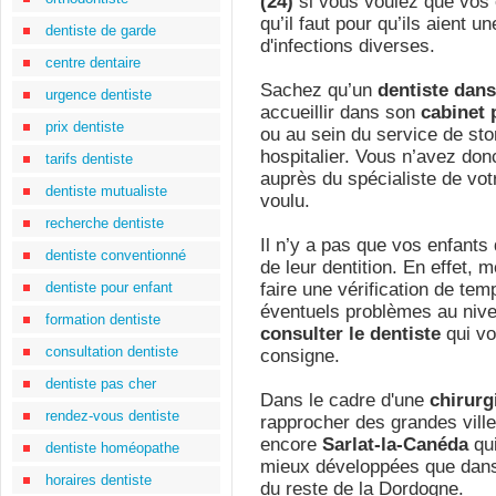
(24)
si vous voulez que vos e
qu’il faut pour qu’ils aient 
dentiste de garde
d'infections diverses.
centre dentaire
Sachez qu’un
dentiste dans
urgence dentiste
accueillir dans son
cabinet 
prix dentiste
ou au sein du service de st
hospitalier. Vous n’avez do
tarifs dentiste
auprès du spécialiste de vot
dentiste mutualiste
voulu.
recherche dentiste
Il n’y a pas que vos enfants 
dentiste conventionné
de leur dentition. En effet,
dentiste pour enfant
faire une vérification de te
éventuels problèmes au nive
formation dentiste
consulter le dentiste
qui vo
consultation dentiste
consigne.
dentiste pas cher
Dans le cadre d'une
chirurg
rendez-vous dentiste
rapprocher des grandes vi
encore
Sarlat-la-Canéda
qui
dentiste homéopathe
mieux développées que dans l
horaires dentiste
du reste de la Dordogne.