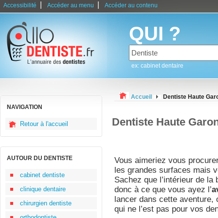
|
|
Accessibilité
Accéder au menu
Accéder au contenu
QUI ?
ex: cabinet dentaire
Accueil
Dentiste Haute Gar
NAVIGATION
Dentiste Haute Garo
Retour à l'accueil
AUTOUR DU DENTISTE
Vous aimeriez vous procure
les grandes surfaces mais v
cabinet dentiste
Sachez que l’intérieur de la 
donc à ce que vous ayez l’
a
clinique dentaire
lancer dans cette aventure, c
chirurgien dentiste
qui ne l’est pas pour vos den
orthodontiste