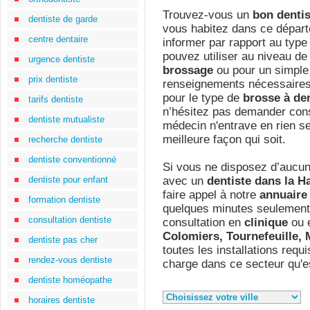
Trouvez-vous un
bon dentis
dentiste de garde
vous habitez dans ce départ
centre dentaire
informer par rapport au type
pouvez utiliser au niveau de
urgence dentiste
brossage
ou pour un simpl
prix dentiste
renseignements nécessaires
pour le type de
brosse à de
tarifs dentiste
n’hésitez pas demander conse
dentiste mutualiste
médecin n'entrave en rien se
meilleure façon qui soit.
recherche dentiste
dentiste conventionné
Si vous ne disposez d’aucun
dentiste pour enfant
avec un
dentiste dans la H
faire appel à notre
annuaire 
formation dentiste
quelques minutes seulement.
consultation dentiste
consultation en
clinique
ou 
Colomiers, Tournefeuille, 
dentiste pas cher
toutes les installations requ
rendez-vous dentiste
charge dans ce secteur qu'e
dentiste homéopathe
horaires dentiste