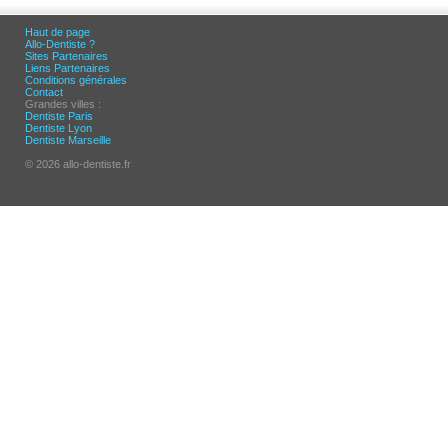
Haut de page
Allo-Dentiste ?
Sites Partenaires
Liens Partenaires
Conditions générales
Contact
Grandes villes :
Dentiste Paris
Dentiste Lyon
Dentiste Marseille
© 2026 allo-dentiste.fr