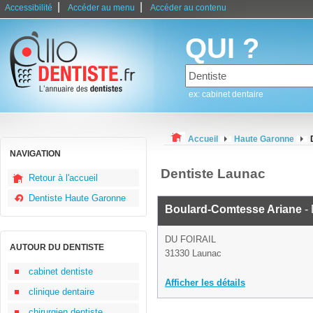
|
|
Accessibilité
Accéder au menu
Accéder au contenu
QUI ?
ex: cabinet dentaire
Accueil
Haute Garonne
NAVIGATION
Dentiste Launac
Retour à l'accueil
Dentiste Haute Garonne
Boulard-Comtesse Ariane
- 
DU FOIRAIL
AUTOUR DU DENTISTE
31330 Launac
cabinet dentiste
Afficher les détails
clinique dentaire
chirurgien dentiste