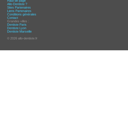
Haut de page
Allo-Dentiste ?
Sites Partenaires
Liens Partenaires
Conditions générales
Contact
Grandes villes :
Dentiste Paris
Dentiste Lyon
Dentiste Marseille
© 2026 allo-dentiste.fr