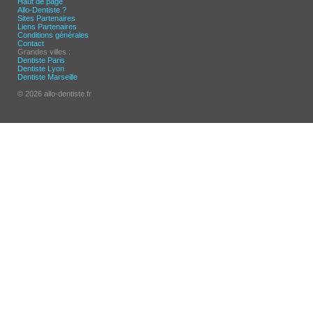
Haut de page
Allo-Dentiste ?
Sites Partenaires
Liens Partenaires
Conditions générales
Contact
Grandes villes :
Dentiste Paris
Dentiste Lyon
Dentiste Marseille
© 2026 allo-dentiste.fr