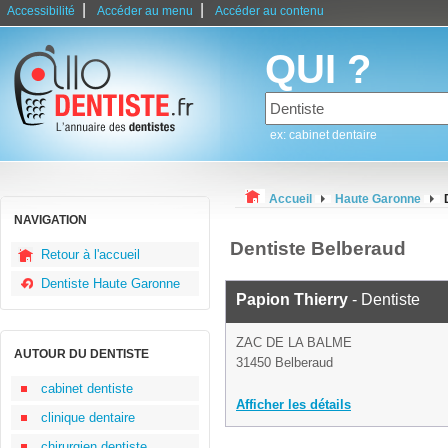
|
|
Accessibilité
Accéder au menu
Accéder au contenu
QUI ?
ex: cabinet dentaire
Accueil
Haute Garonne
NAVIGATION
Dentiste Belberaud
Retour à l'accueil
Dentiste Haute Garonne
Papion Thierry
- Dentiste
ZAC DE LA BALME
AUTOUR DU DENTISTE
31450 Belberaud
cabinet dentiste
Afficher les détails
clinique dentaire
chirurgien dentiste