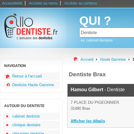
|
|
Accessibilité
Accéder au menu
Accéder au contenu
QUI ?
ex: cabinet dentaire
Accueil
Haute Garonne
NAVIGATION
Dentiste Brax
Retour à l'accueil
Dentiste Haute Garonne
Hamou Gilbert
- Dentiste
7 PLACE DU PIGEONNIER
AUTOUR DU DENTISTE
31490 Brax
cabinet dentiste
Afficher les détails
clinique dentaire
chirurgien dentiste