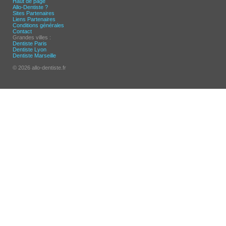
Haut de page
Allo-Dentiste ?
Sites Partenaires
Liens Partenaires
Conditions générales
Contact
Grandes villes :
Dentiste Paris
Dentiste Lyon
Dentiste Marseille
© 2026 allo-dentiste.fr