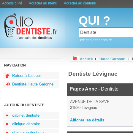
|
|
Accessibilité
Accéder au menu
Accéder au contenu
QUI ?
ex: cabinet dentaire
Accueil
Haute Garonne
NAVIGATION
Dentiste Lévignac
Retour à l'accueil
Dentiste Haute Garonne
Fages Anne
- Dentiste
AVENUE DE LA SAVE
AUTOUR DU DENTISTE
31530 Lévignac
cabinet dentiste
Afficher les détails
clinique dentaire
chirurgien dentiste