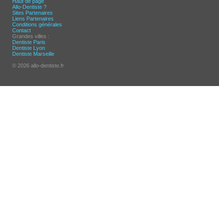
Haut de page
Allo-Dentiste ?
Sites Partenaires
Liens Partenaires
Conditions générales
Contact
Grandes villes :
Dentiste Paris
Dentiste Lyon
Dentiste Marseille
© 2026 allo-dentiste.fr