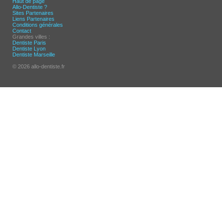
Haut de page
Allo-Dentiste ?
Sites Partenaires
Liens Partenaires
Conditions générales
Contact
Grandes villes :
Dentiste Paris
Dentiste Lyon
Dentiste Marseille
© 2026 allo-dentiste.fr