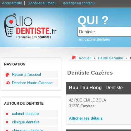
|
|
Accessibilité
Accéder au menu
Accéder au contenu
QUI ?
ex: cabinet dentaire
Accueil
Haute Garonne
NAVIGATION
Dentiste Cazères
Retour à l'accueil
Dentiste Haute Garonne
Buu Thu Hong
- Dentiste
42 RUE EMILE ZOLA
AUTOUR DU DENTISTE
31220 Cazères
cabinet dentiste
Afficher les détails
clinique dentaire
chirurgien dentiste