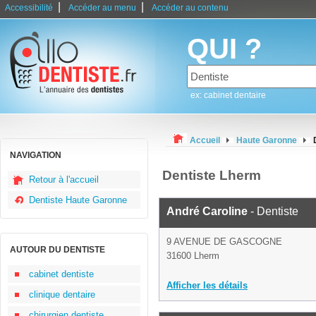
|
|
Accessibilité
Accéder au menu
Accéder au contenu
QUI ?
ex: cabinet dentaire
Accueil
Haute Garonne
NAVIGATION
Dentiste Lherm
Retour à l'accueil
Dentiste Haute Garonne
André Caroline
- Dentiste
9 AVENUE DE GASCOGNE
AUTOUR DU DENTISTE
31600 Lherm
cabinet dentiste
Afficher les détails
clinique dentaire
chirurgien dentiste