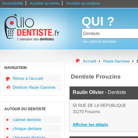
|
|
Accessibilité
Accéder au menu
Accéder au contenu
QUI ?
ex: cabinet dentaire
Accueil
Haute Garonne
NAVIGATION
Dentiste Frouzins
Retour à l'accueil
Dentiste Haute Garonne
Raulin Olivier
- Dentiste
50 RUE DE LA REPUBLIQUE
AUTOUR DU DENTISTE
31270 Frouzins
cabinet dentiste
Afficher les détails
clinique dentaire
chirurgien dentiste