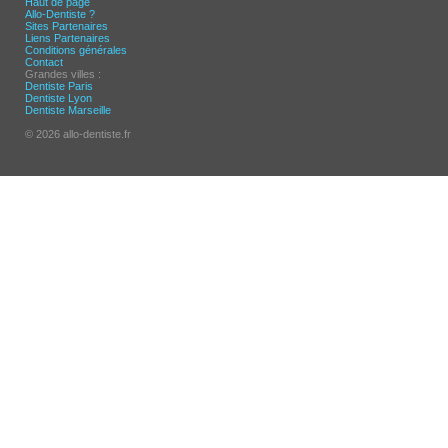
Haut de page
Allo-Dentiste ?
Sites Partenaires
Liens Partenaires
Conditions générales
Contact
Grandes villes :
Dentiste Paris
Dentiste Lyon
Dentiste Marseille
© 2026 allo-dentiste.fr