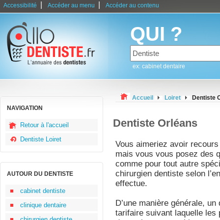
|
|
Accessibilité
Accéder au menu
Accéder au contenu
QUI ?
ex: cabinet dentaire
Accueil
Loiret
Dentiste 
NAVIGATION
Dentiste Orléans
Retour à l'accueil
Dentiste Loiret
Vous aimeriez avoir recours
mais vous vous posez des qu
comme pour tout autre spécia
chirurgien dentiste selon l’e
AUTOUR DU DENTISTE
effectue.
cabinet dentiste
D’une manière générale, un d
clinique dentaire
tarifaire suivant laquelle les
chirurgien dentiste