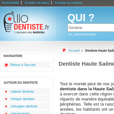
|
|
Accessibilité
Accéder au menu
Accéder au contenu
QUI ?
ex: cabinet dentaire
Accueil
Dentiste Haute Saô
NAVIGATION
Dentiste Haute Saôn
Retour à l'accueil
AUTOUR DU DENTISTE
Tout le monde peut de nos j
dentiste dans la Haute Saô
cabinet dentiste
à exercer dans cette région d
répartis de manière équitable
clinique dentaire
périphéries. Telle est la rai
chirurgien dentiste
années, les habitants ont un
orthodontiste