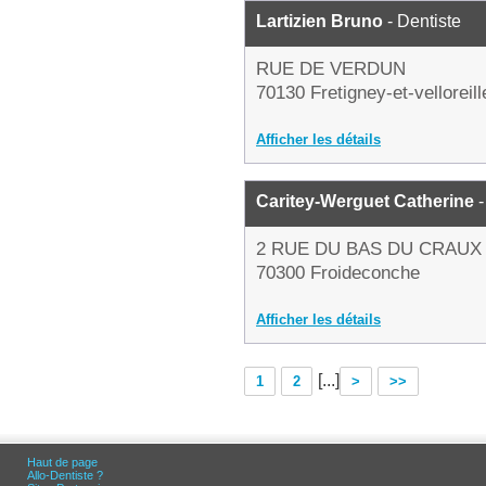
Lartizien Bruno
- Dentiste
RUE DE VERDUN
70130 Fretigney-et-velloreill
Afficher les détails
Caritey-Werguet Catherine
-
2 RUE DU BAS DU CRAUX
70300 Froideconche
Afficher les détails
[...]
1
2
>
>>
Haut de page
Allo-Dentiste ?