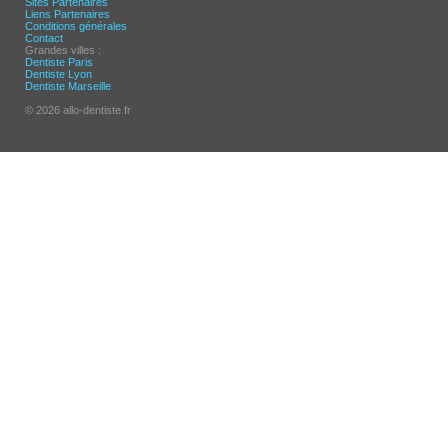
Sites Partenaires
Liens Partenaires
Conditions générales
Contact
Grandes villes :
Dentiste Paris
Dentiste Lyon
Dentiste Marseille
© 2026 allo-dentiste.fr