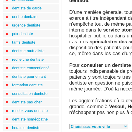
dentiste
.
dentiste de garde
D’une manière générale, tou
centre dentaire
exerce à titre indépendant 
n’empêche tout de même pas l
urgence dentiste
interne dans le
service sto
prix dentiste
hospitalier public ou dans u
cas, ces
spécialistes des s
tarifs dentiste
disposition des patients pour 
dentiste mutualiste
ce, même dans les cas d’ur
recherche dentiste
Pour
consulter un dentiste
dentiste conventionné
toujours indispensable de pr
dentiste pour enfant
patients y sont toujours très
dentiste en question ne puis
formation dentiste
même journée. D’où la néces
consultation dentiste
Les agglomérations où la den
dentiste pas cher
grande, comme à
Vesoul, H
rendez-vous dentiste
n'échappent pas non plus à c
dentiste homéopathe
horaires dentiste