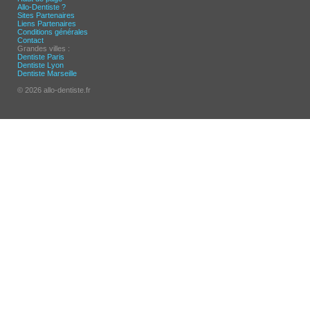
Allo-Dentiste ?
Sites Partenaires
Liens Partenaires
Conditions générales
Contact
Grandes villes :
Dentiste Paris
Dentiste Lyon
Dentiste Marseille
© 2026 allo-dentiste.fr