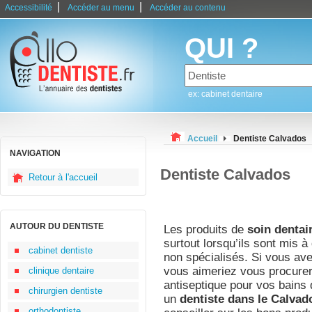
|
|
Accessibilité
Accéder au menu
Accéder au contenu
QUI ?
ex: cabinet dentaire
Accueil
Dentiste Calvados
NAVIGATION
Dentiste Calvados
Retour à l'accueil
AUTOUR DU DENTISTE
Les produits de
soin dentai
surtout lorsqu’ils sont mis à
cabinet dentiste
non spécialisés. Si vous av
vous aimeriez vous procurer 
clinique dentaire
antiseptique pour vos bains 
chirurgien dentiste
un
dentiste dans le Calvad
orthodontiste