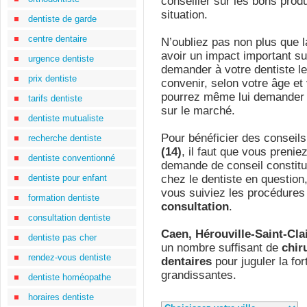
conseiller sur les bons prod
situation.
dentiste de garde
centre dentaire
N’oubliez pas non plus que l
avoir un impact important su
urgence dentiste
demander à votre dentiste le
prix dentiste
convenir, selon votre âge et
pourrez même lui demander d
tarifs dentiste
sur le marché.
dentiste mutualiste
Pour bénéficier des conseil
recherche dentiste
(14)
, il faut que vous prenie
dentiste conventionné
demande de conseil constitue
dentiste pour enfant
chez le dentiste en question,
vous suiviez les procédure
formation dentiste
consultation
.
consultation dentiste
Caen, Hérouville-Saint-Clai
dentiste pas cher
un nombre suffisant de
chir
rendez-vous dentiste
dentaires
pour juguler la fo
grandissantes.
dentiste homéopathe
horaires dentiste