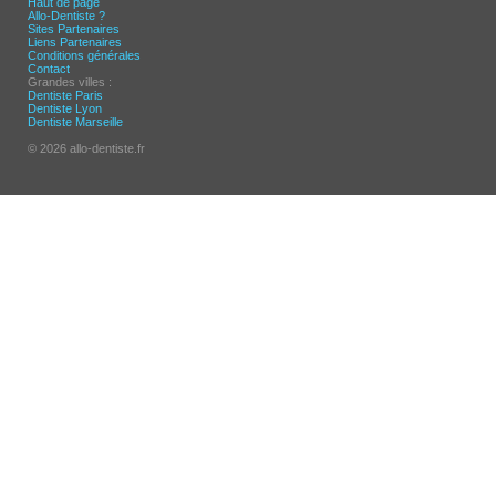
Haut de page
Allo-Dentiste ?
Sites Partenaires
Liens Partenaires
Conditions générales
Contact
Grandes villes :
Dentiste Paris
Dentiste Lyon
Dentiste Marseille
© 2026 allo-dentiste.fr