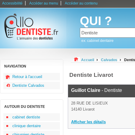
|
|
Accessibilité
Accéder au menu
Accéder au contenu
QUI ?
ex: cabinet dentaire
Accueil
Calvados
Dentis
NAVIGATION
Dentiste Livarot
Retour à l'accueil
Dentiste Calvados
Guillot Claire
- Dentiste
28 RUE DE LISIEUX
AUTOUR DU DENTISTE
14140 Livarot
cabinet dentiste
Afficher les détails
clinique dentaire
chirurgien dentiste