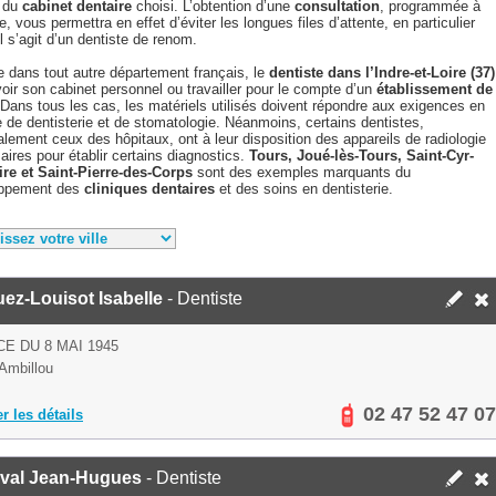
 du
cabinet dentaire
choisi. L’obtention d’une
consultation
, programmée à
e, vous permettra en effet d’éviter les longues files d’attente, en particulier
il s’agit d’un dentiste de renom.
dans tout autre département français, le
dentiste dans l’Indre-et-Loire (37)
oir son cabinet personnel ou travailler pour le compte d’un
établissement de
 Dans tous les cas, les matériels utilisés doivent répondre aux exigences en
 de dentisterie et de stomatologie. Néanmoins, certains dentistes,
alement ceux des hôpitaux, ont à leur disposition des appareils de radiologie
ires pour établir certains diagnostics.
Tours, Joué-lès-Tours, Saint-Cyr-
ire et Saint-Pierre-des-Corps
sont des exemples marquants du
oppement des
cliniques dentaires
et des soins en dentisterie.
ez-Louisot Isabelle
- Dentiste
CE DU 8 MAI 1945
Ambillou
02 47 52 47 07
er les détails
val Jean-Hugues
- Dentiste