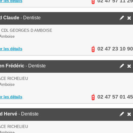
02 47 57 11 29
er les détails
d Claude
- Dentiste
R CDL GEORGES D AMBOISE
 Amboise
02 47 23 10 90
er les détails
en Frédéric
- Dentiste
ACE RICHELIEU
 Amboise
02 47 57 01 45
er les détails
rd Hervé
- Dentiste
ACE RICHELIEU
 Amboise