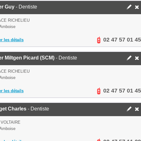
er Guy
- Dentiste
ACE RICHELIEU
 Amboise
02 47 57 01 45
er les détails
r Miltgen Picard (SCM)
- Dentiste
ACE RICHELIEU
 Amboise
02 47 57 01 45
er les détails
get Charles
- Dentiste
 VOLTAIRE
 Amboise