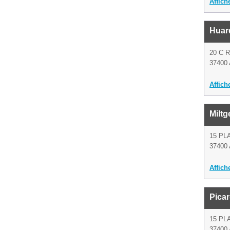
Affich
Huar
20 C 
37400
Affich
Miltg
15 PL
37400
Affich
Pica
15 PL
37400