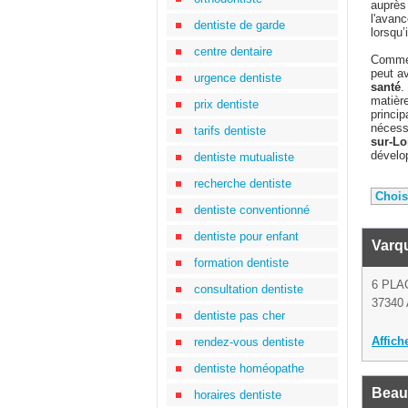
auprès
l'avanc
dentiste de garde
lorsqu’
centre dentaire
Comme 
peut av
urgence dentiste
santé
.
matière
prix dentiste
princip
nécessa
tarifs dentiste
sur-Lo
dével
dentiste mutualiste
recherche dentiste
dentiste conventionné
dentiste pour enfant
Varqu
formation dentiste
6 PLA
consultation dentiste
37340 
dentiste pas cher
Affich
rendez-vous dentiste
dentiste homéopathe
Beau
horaires dentiste