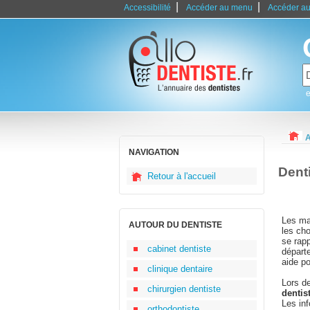
|
|
Accessibilité
Accéder au menu
Accéder au
e
A
NAVIGATION
Denti
Retour à l'accueil
Les mau
AUTOUR DU DENTISTE
les cho
se rap
cabinet dentiste
départ
aide p
clinique dentaire
Lors d
chirurgien dentiste
dentis
Les in
orthodontiste