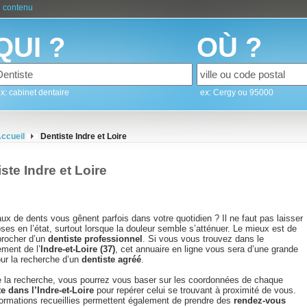
 contenu
QUI ?
OÙ ?
x: cabinet dentaire
ex: Cergy ou 95000
ccueil
Dentiste Indre et Loire
ste Indre et Loire
x de dents vous gênent parfois dans votre quotidien ? Il ne faut pas laisser
ses en l’état, surtout lorsque la douleur semble s’atténuer. Le mieux est de
procher d’un
dentiste professionnel
. Si vous vous trouvez dans le
ement de l’
Indre-et-Loire (37)
, cet annuaire en ligne vous sera d’une grande
our la recherche d’un
dentiste agréé
.
e la recherche, vous pourrez vous baser sur les coordonnées de chaque
te dans l’Indre-et-Loire
pour repérer celui se trouvant à proximité de vous.
formations recueillies permettent également de prendre des
rendez-vous