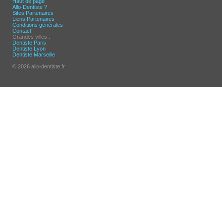
Haut de page
Allo-Dentiste ?
Sites Partenaires
Liens Partenaires
Conditions générales
Contact
Grandes villes :
Dentiste Paris
Dentiste Lyon
Dentiste Marseille
© 2026 allo-dentiste.fr