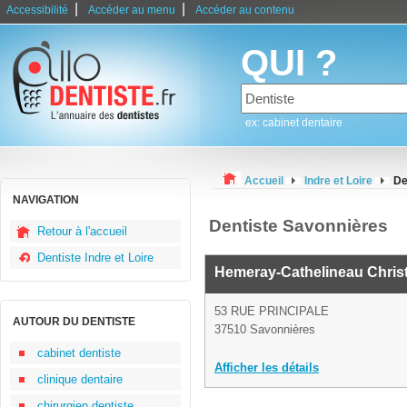
|
|
Accessibilité
Accéder au menu
Accéder au contenu
QUI ?
ex: cabinet dentaire
Accueil
Indre et Loire
De
NAVIGATION
Dentiste Savonnières
Retour à l'accueil
Dentiste Indre et Loire
Hemeray-Cathelineau Chris
53 RUE PRINCIPALE
AUTOUR DU DENTISTE
37510 Savonnières
cabinet dentiste
Afficher les détails
clinique dentaire
chirurgien dentiste