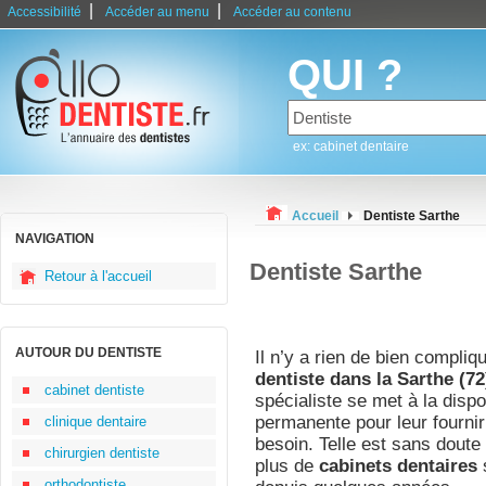
|
|
Accessibilité
Accéder au menu
Accéder au contenu
QUI ?
ex: cabinet dentaire
Accueil
Dentiste Sarthe
NAVIGATION
Dentiste Sarthe
Retour à l'accueil
AUTOUR DU DENTISTE
Il n’y a rien de bien compliq
dentiste dans la Sarthe (72
cabinet dentiste
spécialiste se met à la disp
permanente pour leur fournir
clinique dentaire
besoin. Telle est sans doute 
chirurgien dentiste
plus de
cabinets dentaires
s
orthodontiste