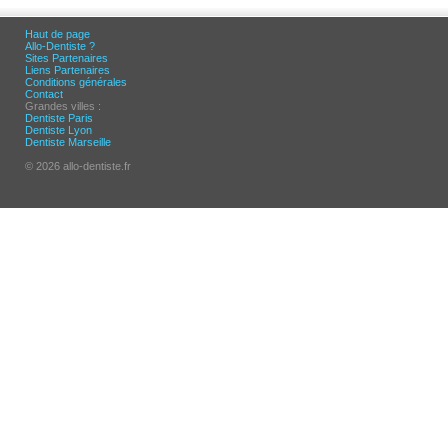
Haut de page
Allo-Dentiste ?
Sites Partenaires
Liens Partenaires
Conditions générales
Contact
Grandes villes :
Dentiste Paris
Dentiste Lyon
Dentiste Marseille
© 2026 allo-dentiste.fr