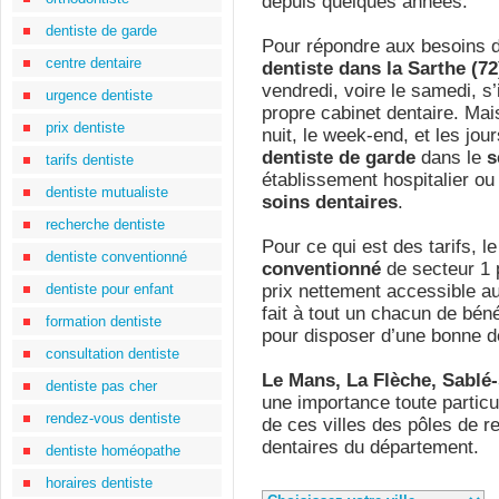
depuis quelques années.
dentiste de garde
Pour répondre aux besoins de
centre dentaire
dentiste dans la Sarthe (72
vendredi, voire le samedi, s’i
urgence dentiste
propre cabinet dentaire. Mais
prix dentiste
nuit, le week-end, et les jour
dentiste de garde
dans le
s
tarifs dentiste
établissement hospitalier o
dentiste mutualiste
soins dentaires
.
recherche dentiste
Pour ce qui est des tarifs, l
dentiste conventionné
conventionné
de secteur 1 
dentiste pour enfant
prix nettement accessible a
fait à tout un chacun de bén
formation dentiste
pour disposer d’une bonne d
consultation dentiste
Le Mans, La Flèche, Sablé-
dentiste pas cher
une importance toute particul
rendez-vous dentiste
de ces villes des pôles de r
dentaires du département.
dentiste homéopathe
horaires dentiste