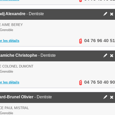
adj Alexandre
- Dentiste
E AIME BEREY
Grenoble
04 76 96 40 51
er les détails
amiche Christophe
- Dentiste
UE COLONEL DUMONT
Grenoble
04 76 50 40 90
er les détails
rd-Brunel Olivier
- Dentiste
CE PAUL MISTRAL
Grenoble