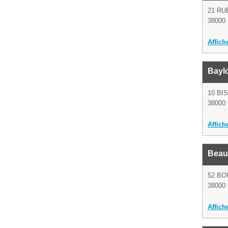
21 RU
38000 
Affich
Bayl
10 BI
38000 
Affich
Beau
52 B
38000 
Affich