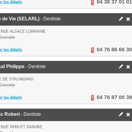
04 38 37 01 01
er les détails
e de Vie (SELARL)
- Dentiste
ENUE ALSACE LORRAINE
Grenoble
04 76 86 66 30
er les détails
ud Philippe
- Dentiste
E DE STALINGRAD
Grenoble
04 76 87 00 39
er les détails
uc Robert
- Dentiste
ENUE RHIN ET DANUBE