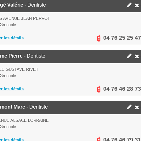
gé Valérie
- Dentiste
IS AVENUE JEAN PERROT
Grenoble
04 76 25 25 47
er les détails
me Pierre
- Dentiste
CE GUSTAVE RIVET
Grenoble
04 76 46 28 73
er les détails
mont Marc
- Dentiste
ENUE ALSACE LORRAINE
Grenoble
04 76 46 79 31
er les détails