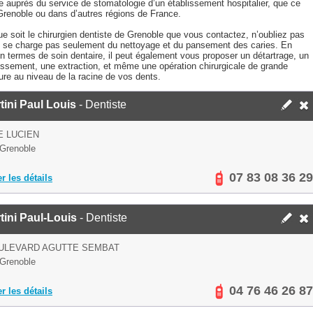
e auprès du service de stomatologie d’un établissement hospitalier, que ce
 Grenoble ou dans d’autres régions de France.
e soit le chirurgien dentiste de Grenoble que vous contactez, n’oubliez pas
ne se charge pas seulement du nettoyage et du pansement des caries. En
en termes de soin dentaire, il peut également vous proposer un détartrage, un
issement, une extraction, et même une opération chirurgicale de grande
ure au niveau de la racine de vos dents.
tini Paul Louis
- Dentiste
E LUCIEN
Grenoble
07 83 08 36 29
er les détails
tini Paul-Louis
- Dentiste
OULEVARD AGUTTE SEMBAT
Grenoble
04 76 46 26 87
er les détails