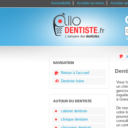
|
|
Accessibilité
Accéder au menu
Accéder au
e
A
NAVIGATION
Dent
Retour à l'accueil
Dentiste Isère
Vous h
un chir
gencive
inquiét
à Greno
AUTOUR DU DENTISTE
De nos 
cabinet dentiste
votre b
pouvez 
clinique dentaire
consul
un cent
chirurgien dentiste