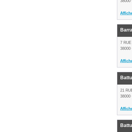
38000 
Affich
Barra
7 RUE
38000 
Affich
Battu
21 RU
38000 
Affich
Battu