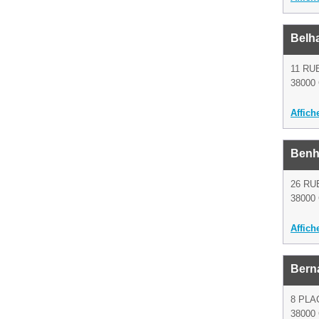
Belh
11 RU
38000 
Affich
Benh
26 R
38000 
Affich
Berna
8 PLA
38000 