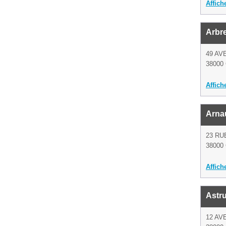
Affich
Arbr
49 AV
38000 
Affich
Arna
23 RU
38000 
Affich
Astr
12 AV