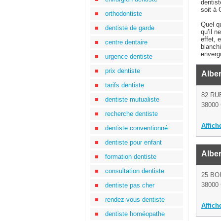
dentist
soit à
orthodontiste
Quel qu
dentiste de garde
qu’il 
effet, 
centre dentaire
blanch
enverg
urgence dentiste
prix dentiste
Alber
tarifs dentiste
82 RU
dentiste mutualiste
38000 
recherche dentiste
Affich
dentiste conventionné
dentiste pour enfant
Alber
formation dentiste
consultation dentiste
25 B
38000 
dentiste pas cher
rendez-vous dentiste
Affich
dentiste homéopathe