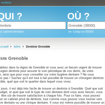
 contenu
QUI ?
OÙ ?
x: cabinet dentaire
ex: Cergy ou 95000
ccueil
Isère
Dentiste Grenoble
iste Grenoble
abitez dans la région de Grenoble et vous avez un besoin urgent de trouver
urgien dentiste pour assurer le soin périodique de vos dents, de votre
, ainsi que pour vous conseiller sur votre hygiène dentaire ? Ne vous
ez pas ! Sachez qu’il est tout à fait possible de trouver un chirurgien dentiste
ble, quel que soit le quartier dans lequel vous vivez.
jours, il est déjà très facile de trouver un dentiste à Grenoble. Quel que soit
udget, et quel que soit le type de soin dentaire dont vous avez besoin, vous
être sûr de trouver satisfaction à chaque fois. Pour ce faire, vous pouvez
ter un cabinet privé de dentiste, tout comme vous pouvez vous tourner vers
re dentaire ou une clinique dentaire. Il vous est même possible de trouver un