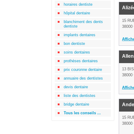
horaires dentiste
Alizé
hôpital dentaire
15 RU
blanchiment des dents
dentiste
38000 
implants dentaires
Affich
bon dentiste
soins dentaires
Alle
prothèses dentaires
13 BI
prix couronne dentaire
38000 
annuaire des dentistes
devis dentaire
Affich
liste des dentistes
bridge dentaire
Ande
Tous les conseils ...
15 RU
38000 