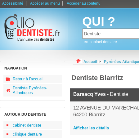
|
|
Accessibilité
Accéder au menu
Accéder au contenu
QUI ?
ex: cabinet dentaire
Accueil
Pyrénées-Atlantiqu
NAVIGATION
Dentiste Biarritz
Retour à l'accueil
Dentiste Pyrénées-
Atlantiques
Barsacq Yves
- Dentiste
12 AVENUE DU MARECHA
64200 Biarritz
AUTOUR DU DENTISTE
cabinet dentiste
Afficher les détails
clinique dentaire