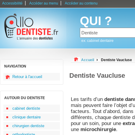
|
|
Accessibilité
Accéder au menu
Accéder au contenu
QUI ?
ex: cabinet dentaire
Accueil
Dentiste Vaucluse
NAVIGATION
Dentiste Vaucluse
Retour à l'accueil
AUTOUR DU DENTISTE
Les tarifs d’un
dentiste dan
mais peuvent faire l’objet d’
cabinet dentiste
facteurs. Tout d’abord, dan
différents, chaque dentiste d
clinique dentaire
pour un soin, pour une
extra
chirurgien dentiste
une
microchirurgie
.
orthodontiste