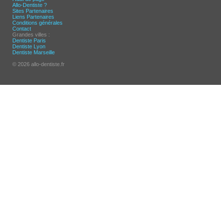
Allo-Dentiste ?
Sites Partenaires
Liens Partenaires
Conditions générales
Contact
Grandes villes :
Dentiste Paris
Dentiste Lyon
Dentiste Marseille
© 2026 allo-dentiste.fr