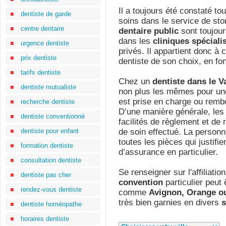
Il a toujours été constaté to
dentiste de garde
soins dans le service de st
centre dentaire
dentaire public
sont toujou
dans les
cliniques spéciali
urgence dentiste
privés. Il appartient donc à 
prix dentiste
dentiste de son choix, en fon
tarifs dentiste
Chez un
dentiste dans le V
dentiste mutualiste
non plus les mêmes pour une
est prise en charge ou rem
recherche dentiste
D’une manière générale, le
dentiste conventionné
facilités de règlement et de
dentiste pour enfant
de soin effectué. La personne
toutes les pièces qui justifie
formation dentiste
d’assurance en particulier.
consultation dentiste
Se renseigner sur l'affiliatio
dentiste pas cher
convention
particulier peut 
rendez-vous dentiste
comme
Avignon, Orange o
très bien garnies en divers
s
dentiste homéopathe
horaires dentiste