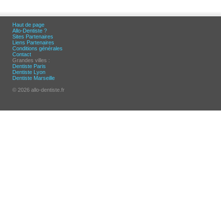
Haut de page
Allo-Dentiste ?
Sites Partenaires
Liens Partenaires
Conditions générales
Contact
Grandes villes :
Dentiste Paris
Dentiste Lyon
Dentiste Marseille
© 2026 allo-dentiste.fr