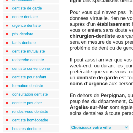
ligne
des spécialistes denta
dentiste de garde
Pour vous qui n’avez pas l’h
centre dentaire
données virtuelle, rien ne 
auprès d’un
établissement h
urgence dentiste
vous orientera sans doute ve
prix dentiste
chirurgien-dentiste
exerçan
sera en mesure de vous pren
tarifs dentiste
problème de dent ou de genc
dentiste mutualiste
Il peut aussi arriver que vos
recherche dentiste
week-end, ou durant les jours
dentiste conventionné
préférable que vous vous to
dentiste pour enfant
un
dentiste de garde
est tou
soins d’urgence
aux person
formation dentiste
consultation dentiste
En dehors de
Perpignan
, qu
peuplées du département,
C
dentiste pas cher
Argelès-sur-Mer
sont égale
rendez-vous dentiste
soins dentaires à toute pers
dentiste homéopathe
horaires dentiste