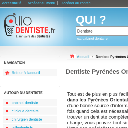
|
|
Accessibilité
Accéder au menu
Accéder au contenu
QUI ?
ex: cabinet dentaire
Accueil
Dentiste Pyrénées 
NAVIGATION
Dentiste Pyrénées Or
Retour à l'accueil
AUTOUR DU DENTISTE
Tout est de plus en plus faci
dans les Pyrénées Oriental
cabinet dentiste
d’une bonne source d’informa
fois quand cela est nécessa
clinique dentaire
trouver un dentiste compéten
chirurgien dentiste
charge, vous pouvez tout s
orthodontiste