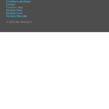
Conditions générales
Contact
Grandes villes :
Dentiste Paris
Dentiste Lyon
Dentiste Marseille
© 2026 allo-dentiste.fr