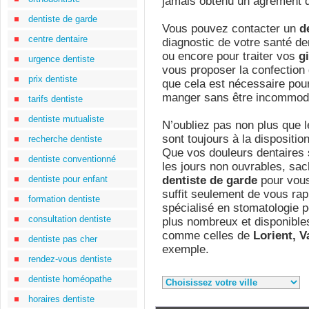
jamais obtenu un agrément d
dentiste de garde
Vous pouvez contacter un
d
centre dentaire
diagnostic de votre santé d
ou encore pour traiter vos
g
urgence dentiste
vous proposer la confection
prix dentiste
que cela est nécessaire pou
manger sans être incommod
tarifs dentiste
dentiste mutualiste
N’oubliez pas non plus que l
sont toujours à la dispositio
recherche dentiste
Que vos douleurs dentaires s
dentiste conventionné
les jours non ouvrables, sa
dentiste pour enfant
dentiste de garde
pour vous
suffit seulement de vous rap
formation dentiste
spécialisé en stomatologie p
consultation dentiste
plus nombreux et disponible
comme celles de
Lorient, 
dentiste pas cher
exemple.
rendez-vous dentiste
dentiste homéopathe
horaires dentiste