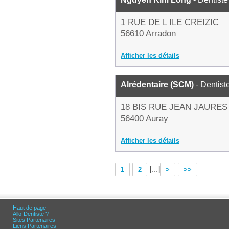
1 RUE DE L ILE CREIZIC
56610 Arradon
Afficher les détails
Alrédentaire (SCM)
- Dentist
18 BIS RUE JEAN JAURES
56400 Auray
Afficher les détails
[...]
1
2
>
>>
Haut de page
Allo-Dentiste ?
Sites Partenaires
Liens Partenaires