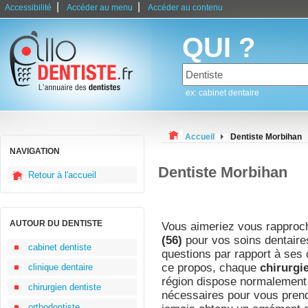
|
|
Accessibilité
Accéder au menu
Accéder au contenu
QUI ?
ex: cabinet dentaire
Accueil
Dentiste Morbihan
NAVIGATION
Dentiste Morbihan
Retour à l'accueil
AUTOUR DU DENTISTE
Vous aimeriez vous rapproc
(56)
pour vos soins dentaire
cabinet dentiste
questions par rapport à ses
ce propos, chaque
chirurgi
clinique dentaire
région dispose normalement
chirurgien dentiste
nécessaires pour vous prendr
orthodontiste