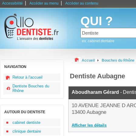
|
|
Accessibilité
Accéder au menu
Accéder au contenu
QUI ?
ex: cabinet dentaire
Accueil
Bouches du Rhône
NAVIGATION
Dentiste Aubagne
Retour à l'accueil
Dentiste Bouches du
Rhône
Aboudharam Gérard
- Denti
10 AVENUE JEANNE D AR
13400 Aubagne
AUTOUR DU DENTISTE
cabinet dentiste
Afficher les détails
clinique dentaire