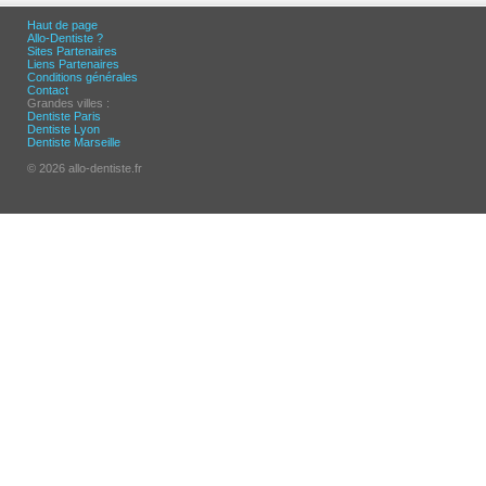
Haut de page
Allo-Dentiste ?
Sites Partenaires
Liens Partenaires
Conditions générales
Contact
Grandes villes :
Dentiste Paris
Dentiste Lyon
Dentiste Marseille
© 2026 allo-dentiste.fr