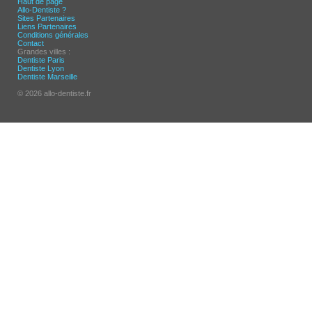
Haut de page
Allo-Dentiste ?
Sites Partenaires
Liens Partenaires
Conditions générales
Contact
Grandes villes :
Dentiste Paris
Dentiste Lyon
Dentiste Marseille
© 2026 allo-dentiste.fr