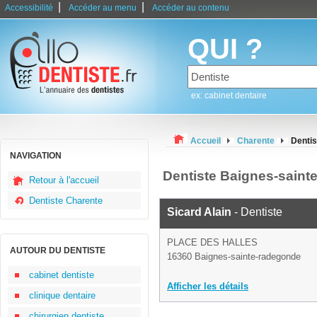
|
|
Accessibilité
Accéder au menu
Accéder au contenu
QUI ?
ex: cabinet dentaire
Accueil
Charente
Dentis
NAVIGATION
Dentiste Baignes-saint
Retour à l'accueil
Dentiste Charente
Sicard Alain
- Dentiste
PLACE DES HALLES
AUTOUR DU DENTISTE
16360 Baignes-sainte-radegonde
cabinet dentiste
Afficher les détails
clinique dentaire
chirurgien dentiste