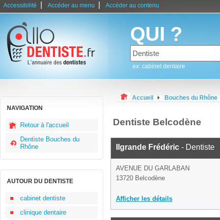
|
|
Accessibilité
Accéder au menu
Accéder au contenu
QUI ?
ex: cabinet dentaire
Accueil
Bouches du Rhône
NAVIGATION
Dentiste Belcodène
Retour à l'accueil
Dentiste Bouches du
Rhône
Ilgrande Frédéric
- Dentiste
AVENUE DU GARLABAN
13720 Belcodène
AUTOUR DU DENTISTE
cabinet dentiste
Afficher les détails
clinique dentaire