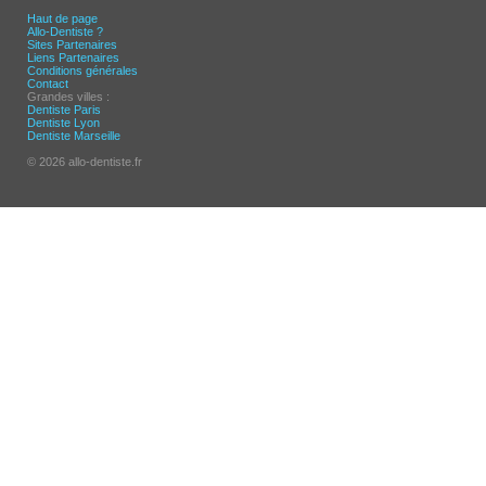
Haut de page
Allo-Dentiste ?
Sites Partenaires
Liens Partenaires
Conditions générales
Contact
Grandes villes :
Dentiste Paris
Dentiste Lyon
Dentiste Marseille
© 2026 allo-dentiste.fr