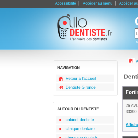
|
|
Accessibilité
Accéder au menu
Accéder au
e
A
NAVIGATION
Dent
Retour à l'accueil
Dentiste Gironde
Forti
26 AV
AUTOUR DU DENTISTE
33390 
cabinet dentiste
Affich
clinique dentaire
chirurgien dentiste