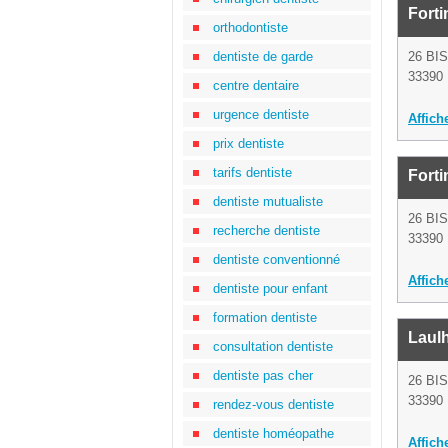
Forti
orthodontiste
dentiste de garde
26 BI
33390 
centre dentaire
urgence dentiste
Affich
prix dentiste
tarifs dentiste
Forti
dentiste mutualiste
26 BI
recherche dentiste
33390 
dentiste conventionné
Affich
dentiste pour enfant
formation dentiste
Laul
consultation dentiste
dentiste pas cher
26 BI
33390 
rendez-vous dentiste
dentiste homéopathe
Affich