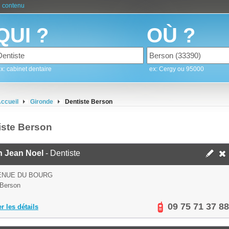
 contenu
QUI ?
OÙ ?
x: cabinet dentaire
ex: Cergy ou 95000
ccueil
Gironde
Dentiste Berson
iste Berson
n Jean Noel
- Dentiste
ENUE DU BOURG
Berson
09 75 71 37 88
er les détails