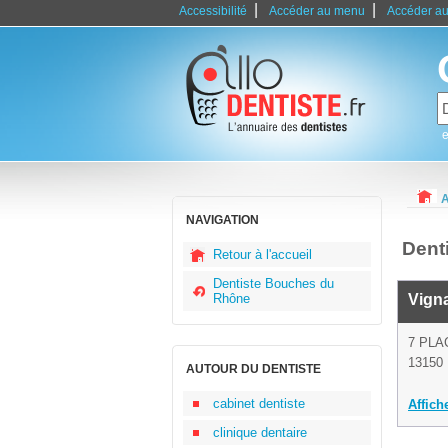
|
|
Accessibilité
Accéder au menu
Accéder au
e
A
NAVIGATION
Dent
Retour à l'accueil
Dentiste Bouches du
Rhône
Vigna
7 PLA
13150 
AUTOUR DU DENTISTE
cabinet dentiste
Affich
clinique dentaire