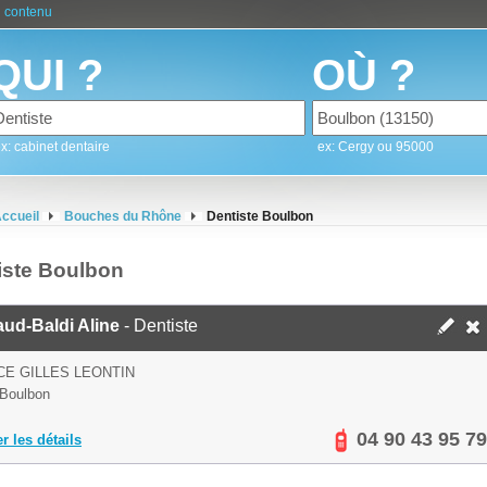
 contenu
QUI ?
OÙ ?
x: cabinet dentaire
ex: Cergy ou 95000
ccueil
Bouches du Rhône
Dentiste Boulbon
iste Boulbon
ud-Baldi Aline
- Dentiste
CE GILLES LEONTIN
Boulbon
04 90 43 95 79
er les détails