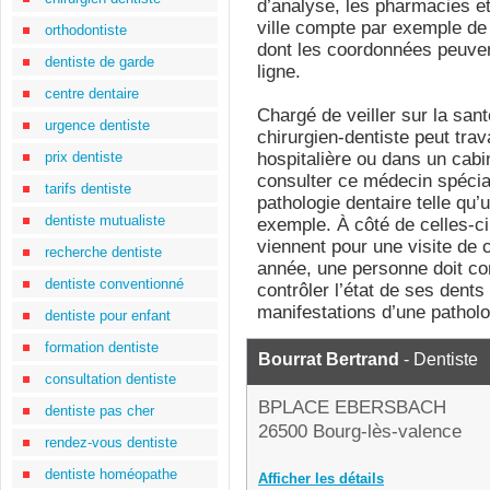
d’analyse, les pharmacies e
ville compte par exemple de
orthodontiste
dont les coordonnées peuven
dentiste de garde
ligne.
centre dentaire
Chargé de veiller sur la san
urgence dentiste
chirurgien-dentiste peut trav
prix dentiste
hospitalière ou dans un cabi
consulter ce médecin spécial
tarifs dentiste
pathologie dentaire telle qu’
dentiste mutualiste
exemple. À côté de celles-ci,
viennent pour une visite de c
recherche dentiste
année, une personne doit con
dentiste conventionné
contrôler l’état de ses dents
manifestations d’une patholo
dentiste pour enfant
formation dentiste
Bourrat Bertrand
- Dentiste
consultation dentiste
BPLACE EBERSBACH
dentiste pas cher
26500 Bourg-lès-valence
rendez-vous dentiste
dentiste homéopathe
Afficher les détails