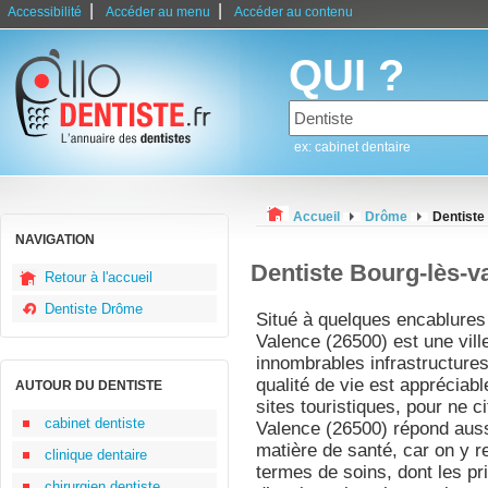
|
|
Accessibilité
Accéder au menu
Accéder au contenu
QUI ?
ex: cabinet dentaire
Accueil
Drôme
Dentiste
NAVIGATION
Dentiste Bourg-lès-v
Retour à l'accueil
Dentiste Drôme
Situé à quelques encablures 
Valence (26500) est une vill
innombrables infrastructures
qualité de vie est appréciab
AUTOUR DU DENTISTE
sites touristiques, pour ne c
cabinet dentiste
Valence (26500) répond auss
matière de santé, car on y r
clinique dentaire
termes de soins, dont les pr
chirurgien dentiste