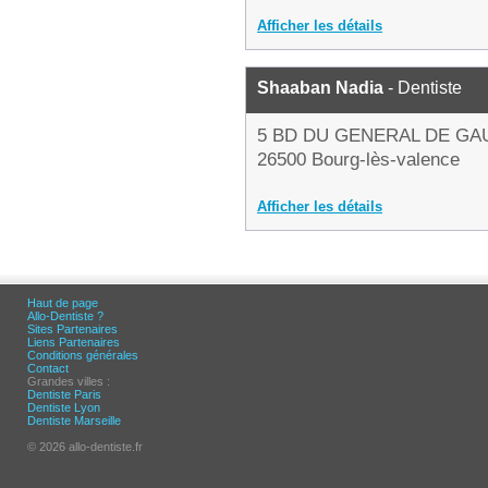
Afficher les détails
Shaaban Nadia
- Dentiste
5 BD DU GENERAL DE GA
26500 Bourg-lès-valence
Afficher les détails
Haut de page
Allo-Dentiste ?
Sites Partenaires
Liens Partenaires
Conditions générales
Contact
Grandes villes :
Dentiste Paris
Dentiste Lyon
Dentiste Marseille
© 2026 allo-dentiste.fr