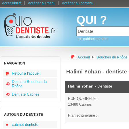
|
|
Accessibilité
Accéder au menu
Accéder au contenu
QUI ?
ex: cabinet dentaire
Accueil
Bouches du Rhône
NAVIGATION
Halimi Yohan - dentiste
Retour à l'accueil
Dentiste Bouches du
Rhône
Halimi Yohan
- Dentiste
Dentiste Cabriès
RUE QUEIRELET
13480 Cabriès
AUTOUR DU DENTISTE
Plan et itinéraire :
cabinet dentiste