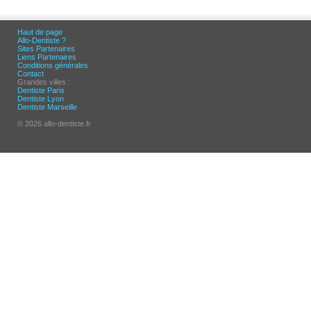
Haut de page
Allo-Dentiste ?
Sites Partenaires
Liens Partenaires
Conditions générales
Contact
Grandes villes :
Dentiste Paris
Dentiste Lyon
Dentiste Marseille
© 2026 allo-dentiste.fr