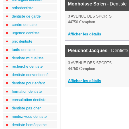
Monboisse Solen
- Dentiste
orthodontiste
dentiste de garde
3 AVENUE DES SPORTS
44750 Campbon
centre dentaire
urgence dentiste
Afficher les détails
prix dentiste
tarifs dentiste
Pieuchot Jacques
- Dentiste
dentiste mutualiste
3 AVENUE DES SPORTS
recherche dentiste
44750 Campbon
dentiste conventionné
Afficher les détails
dentiste pour enfant
formation dentiste
consultation dentiste
dentiste pas cher
rendez-vous dentiste
dentiste homéopathe