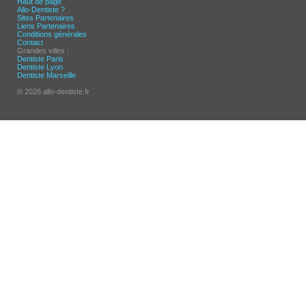
Haut de page
Allo-Dentiste ?
Sites Partenaires
Liens Partenaires
Conditions générales
Contact
Grandes villes :
Dentiste Paris
Dentiste Lyon
Dentiste Marseille
© 2026 allo-dentiste.fr