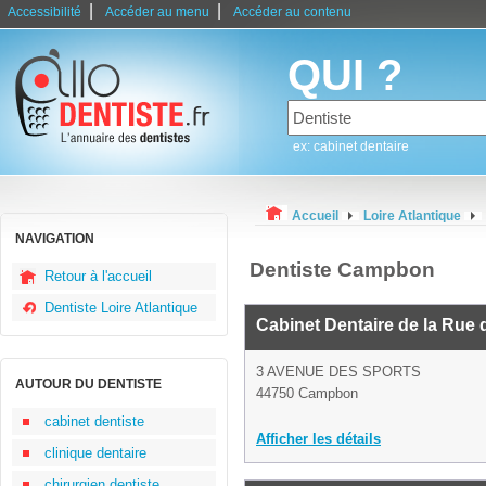
|
|
Accessibilité
Accéder au menu
Accéder au contenu
QUI ?
ex: cabinet dentaire
Accueil
Loire Atlantique
NAVIGATION
Dentiste Campbon
Retour à l'accueil
Dentiste Loire Atlantique
Cabinet Dentaire de la Rue
3 AVENUE DES SPORTS
AUTOUR DU DENTISTE
44750 Campbon
cabinet dentiste
Afficher les détails
clinique dentaire
chirurgien dentiste