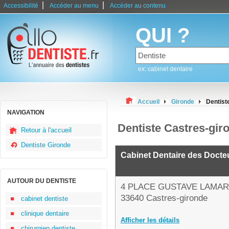
|
|
Accessibilité
Accéder au menu
Accéder au contenu
QUI ?
ex: cabinet dentaire
Accueil
Gironde
Dentist
NAVIGATION
Dentiste Castres-gir
Retour à l'accueil
Dentiste Gironde
Cabinet Dentaire des Docte
AUTOUR DU DENTISTE
4 PLACE GUSTAVE LAMA
33640 Castres-gironde
cabinet dentiste
clinique dentaire
Afficher les détails
chirurgien dentiste