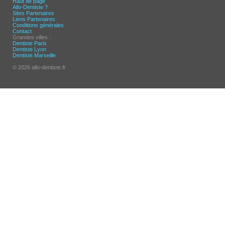
Haut de page
Allo-Dentiste ?
Sites Partenaires
Liens Partenaires
Conditions générales
Contact
Grandes villes :
Dentiste Paris
Dentiste Lyon
Dentiste Marseille
© 2026 allo-dentiste.fr