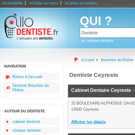
|
|
Accessibilité
Accéder au menu
Accéder au contenu
QUI ?
ex: cabinet dentaire
Accueil
Bouches du Rhône
NAVIGATION
Dentiste Ceyreste
Retour à l'accueil
Dentiste Bouches du
Rhône
Cabinet Dentaire Ceyreste
-
33 BOULEVARD ALPHONSE DAVI
13600 Ceyreste
AUTOUR DU DENTISTE
cabinet dentiste
Afficher les détails
clinique dentaire