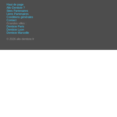
Haut de page
Allo-Dentiste ?
Sites Partenaires
Liens Partenaires
Conditions générales
Contact
Grandes villes :
Dentiste Paris
Dentiste Lyon
Dentiste Marseille
© 2026 allo-dentiste.fr