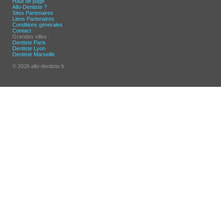
Haut de page
Allo-Dentiste ?
Sites Partenaires
Liens Partenaires
Conditions générales
Contact
Grandes villes :
Dentiste Paris
Dentiste Lyon
Dentiste Marseille
© 2026 allo-dentiste.fr