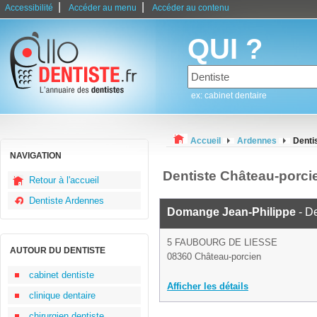
|
|
Accessibilité
Accéder au menu
Accéder au contenu
QUI ?
ex: cabinet dentaire
Accueil
Ardennes
Denti
NAVIGATION
Dentiste Château-porci
Retour à l'accueil
Dentiste Ardennes
Domange Jean-Philippe
- De
5 FAUBOURG DE LIESSE
AUTOUR DU DENTISTE
08360 Château-porcien
cabinet dentiste
Afficher les détails
clinique dentaire
chirurgien dentiste