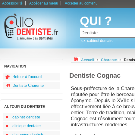
|
|
Accessibilité
Accéder au menu
Accéder au contenu
QUI ?
ex: cabinet dentaire
Accueil
Charente
Denti
NAVIGATION
Dentiste Cognac
Retour à l'accueil
Dentiste Charente
Sous-préfecture de la Charen
réputée pour être le berceau
éponyme. Depuis le XVIIe sièc
effectivement liée à ce bre
AUTOUR DU DENTISTE
entier. Terre de tradition, ma
cabinet dentiste
Cognac est résolument tourn
infrastructures modernes.
clinique dentaire
chirurgien dentiste