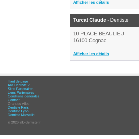
Afficher les détails
Turcat Claude
- Dentiste
10 PLACE BEAULIEU
16100 Cognac
Afficher les détails
Haut de page
Allo-Dentiste ?
Sites Partenaires
Liens Partenaires
Conditions générales
Contact
Grandes villes :
Dentiste Paris
Dentiste Lyon
Dentiste Marseille
© 2026 allo-dentiste.fr