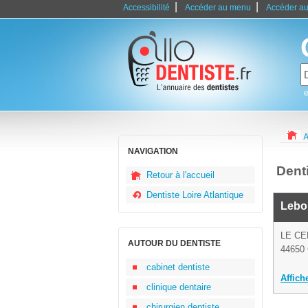
|
|
Accessibilité
Accéder au menu
Accéder au
e
A
NAVIGATION
Dent
Retour à l'accueil
Dentiste Loire Atlantique
Lebo
LE CE
AUTOUR DU DENTISTE
44650 
cabinet dentiste
Affich
clinique dentaire
chirurgien dentiste