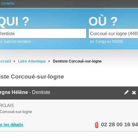
 contenu
QUI ?
OÙ ?
x: cabinet dentaire
ex: Cergy ou 95000
ccueil
Loire Atlantique
Dentiste Corcoué-sur-logne
iste Corcoué-sur-logne
rgne Hélène
- Dentiste
RCLAIS
Corcoué-sur-logne
02 28 00 16 94
er les détails