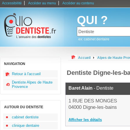
|
|
Accessibilité
Accéder au menu
Accéder au contenu
QUI ?
ex: cabinet dentaire
Accueil
Alpes de Haute Pr
NAVIGATION
Dentiste Digne-les-b
Retour à l'accueil
Dentiste Alpes de Haute
Provence
Baret Alain
- Dentiste
1 RUE DES MONGES
04000 Digne-les-bains
AUTOUR DU DENTISTE
cabinet dentiste
Afficher les détails
clinique dentaire