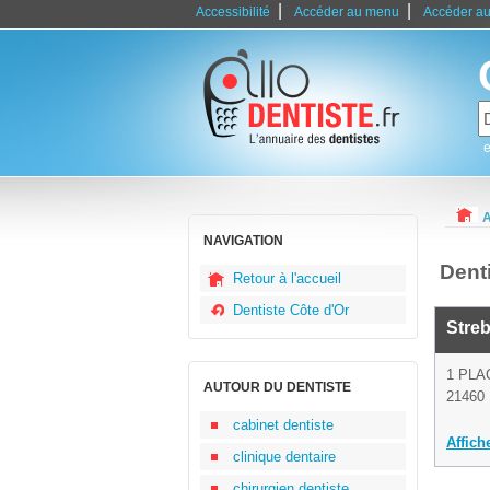
|
|
Accessibilité
Accéder au menu
Accéder au
e
A
NAVIGATION
Dent
Retour à l'accueil
Dentiste Côte d'Or
Streb
1 PLA
AUTOUR DU DENTISTE
21460 
cabinet dentiste
Affich
clinique dentaire
chirurgien dentiste