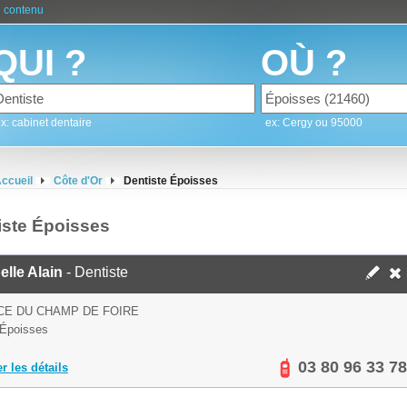
 contenu
QUI ?
OÙ ?
x: cabinet dentaire
ex: Cergy ou 95000
ccueil
Côte d'Or
Dentiste Époisses
iste Époisses
elle Alain
- Dentiste
CE DU CHAMP DE FOIRE
Époisses
03 80 96 33 78
er les détails