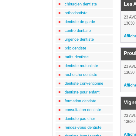
Les A
chirurgien dentiste
orthodontiste
23 AV
dentiste de garde
13630
centre dentaire
Affich
urgence dentiste
prix dentiste
Prou
tarifs dentiste
dentiste mutualiste
23 AV
13630
recherche dentiste
dentiste conventionné
Affich
dentiste pour enfant
formation dentiste
Vign
consultation dentiste
23 AV
dentiste pas cher
13630
rendez-vous dentiste
Affich