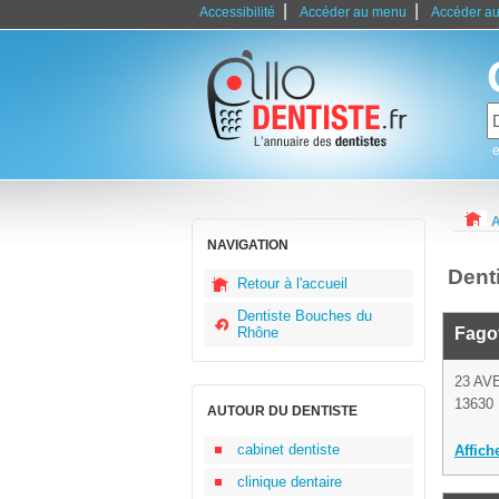
|
|
Accessibilité
Accéder au menu
Accéder au
e
A
NAVIGATION
Dent
Retour à l'accueil
Dentiste Bouches du
Rhône
Fago
23 AV
13630
AUTOUR DU DENTISTE
cabinet dentiste
Affich
clinique dentaire