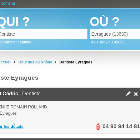
 contenu
QUI ?
OÙ ?
x: cabinet dentaire
ex: Cergy ou 95000
ccueil
Bouches du Rhône
Dentiste Eyragues
iste Eyragues
t Cédric
- Dentiste
ENUE ROMAIN ROLLAND
 Eyragues
04 90 94 14 81
er les détails