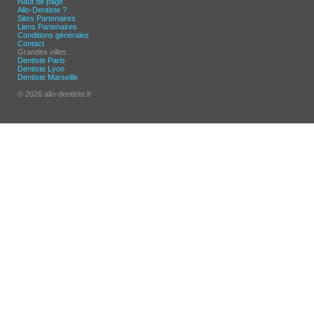
Haut de page
Allo-Dentiste ?
Sites Partenaires
Liens Partenaires
Conditions générales
Contact
Grandes villes :
Dentiste Paris
Dentiste Lyon
Dentiste Marseille
© 2026 allo-dentiste.fr