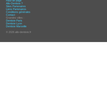
Haut de page
Allo-Dentiste ?
Sites Partenaires
Liens Partenaires
Conditions générales
Contact
Grandes villes :
Dentiste Paris
Dentiste Lyon
Dentiste Marseille
© 2026 allo-dentiste.fr