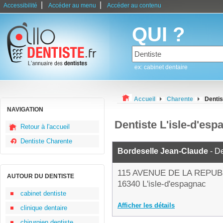
|
|
Accessibilité
Accéder au menu
Accéder au contenu
QUI ?
ex: cabinet dentaire
Accueil
Charente
Dentis
NAVIGATION
Dentiste L'isle-d'esp
Retour à l'accueil
Dentiste Charente
Bordeselle Jean-Claude
- De
115 AVENUE DE LA REPU
AUTOUR DU DENTISTE
16340 L'isle-d'espagnac
cabinet dentiste
Afficher les détails
clinique dentaire
chirurgien dentiste