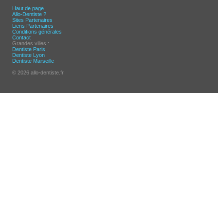
Haut de page
Allo-Dentiste ?
Sites Partenaires
Liens Partenaires
Conditions générales
Contact
Grandes villes :
Dentiste Paris
Dentiste Lyon
Dentiste Marseille
© 2026 allo-dentiste.fr