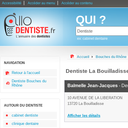
|
|
Accessibilité
Accéder au menu
Accéder au contenu
QUI ?
ex: cabinet dentaire
Accueil
Bouches du Rhône
NAVIGATION
Dentiste La Bouilladiss
Retour à l'accueil
Dentiste Bouches du
Rhône
Balmelle Jean-Jacques
- Den
10 AVENUE DE LA LIBERATION
13720 La Bouilladisse
AUTOUR DU DENTISTE
cabinet dentiste
Afficher les détails
clinique dentaire