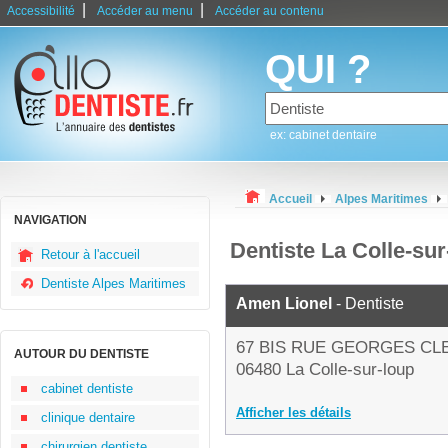
|
|
Accessibilité
Accéder au menu
Accéder au contenu
QUI ?
ex: cabinet dentaire
Accueil
Alpes Maritimes
NAVIGATION
Dentiste La Colle-sur
Retour à l'accueil
Dentiste Alpes Maritimes
Amen Lionel
- Dentiste
67 BIS RUE GEORGES C
AUTOUR DU DENTISTE
06480 La Colle-sur-loup
cabinet dentiste
Afficher les détails
clinique dentaire
chirurgien dentiste