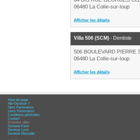
06480 La Colle-sur-loup
Afficher les détails
Villa 506 (SCM)
- Dentiste
506 BOULEVARD PIERRE 
06480 La Colle-sur-loup
Afficher les détails
Haut de page
Allo-Dentiste ?
Sites Partenaires
Liens Partenaires
Conditions générales
Contact
Grandes villes :
Dentiste Paris
Dentiste Lyon
Dentiste Marseille