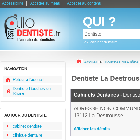
|
|
Accessibilité
Accéder au menu
Accéder au contenu
QUI ?
ex: cabinet dentaire
Accueil
Bouches du Rhône
NAVIGATION
Dentiste La Destrou
Retour à l'accueil
Dentiste Bouches du
Rhône
Cabinets Dentaires
- Dentist
ADRESSE NON COMMUNI
13112 La Destrousse
AUTOUR DU DENTISTE
cabinet dentiste
Afficher les détails
clinique dentaire