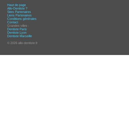
Haut de page
Allo-Dentiste ?
Sites Partenaires
Liens Partenaires
Conditions générales
Contact
Grandes villes :
Dentiste Paris
Dentiste Lyon
Dentiste Marseille
© 2026 allo-dentiste.fr