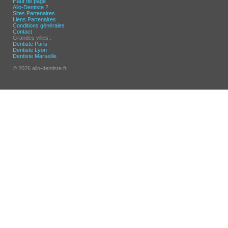
Haut de page
Allo-Dentiste ?
Sites Partenaires
Liens Partenaires
Conditions générales
Contact
Grandes villes :
Dentiste Paris
Dentiste Lyon
Dentiste Marseille
© 2026 allo-dentiste.fr