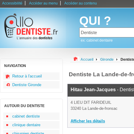
|
|
Accessibilité
Accéder au menu
Accéder au contenu
QUI ?
ex: cabinet dentaire
Accueil
Gironde
Dentist
NAVIGATION
Dentiste La Lande-de-f
Retour à l'accueil
Dentiste Gironde
Hitau Jean-Jacques
- Dentis
4 LIEU DIT FARIDEUIL
AUTOUR DU DENTISTE
33240 La Lande-de-fronsac
cabinet dentiste
Afficher les détails
clinique dentaire
chirurgien dentiste