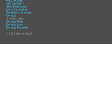
Haut de page
Allo-Dentiste ?
Sites Partenaires
Liens Partenaires
Conditions générales
Contact
Grandes villes :
Dentiste Paris
Dentiste Lyon
Dentiste Marseille
© 2026 allo-dentiste.fr