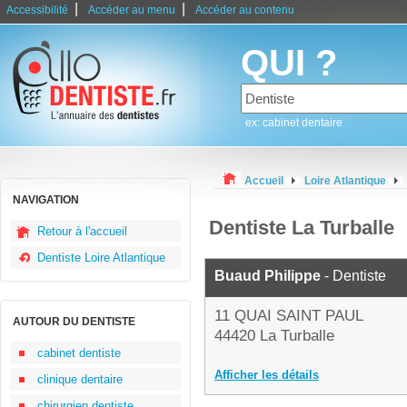
|
|
Accessibilité
Accéder au menu
Accéder au contenu
QUI ?
ex: cabinet dentaire
Accueil
Loire Atlantique
NAVIGATION
Dentiste La Turballe
Retour à l'accueil
Dentiste Loire Atlantique
Buaud Philippe
- Dentiste
11 QUAI SAINT PAUL
AUTOUR DU DENTISTE
44420 La Turballe
cabinet dentiste
Afficher les détails
clinique dentaire
chirurgien dentiste