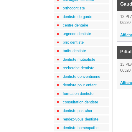
Gaud
orthodontiste
dentiste de garde
13 PL
06320 
centre dentaire
urgence dentiste
Affich
prix dentiste
tarifs dentiste
Pitta
dentiste mutualiste
13 PL
recherche dentiste
06320 
dentiste conventionné
Affich
dentiste pour enfant
formation dentiste
consultation dentiste
dentiste pas cher
rendez-vous dentiste
dentiste homéopathe