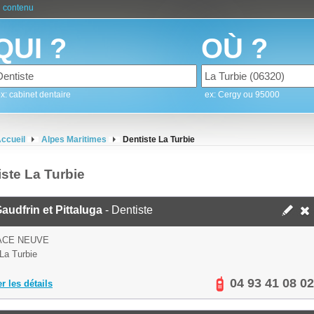
 contenu
QUI ?
OÙ ?
x: cabinet dentaire
ex: Cergy ou 95000
ccueil
Alpes Maritimes
Dentiste La Turbie
iste La Turbie
audfrin et Pittaluga
- Dentiste
ACE NEUVE
La Turbie
04 93 41 08 02
er les détails