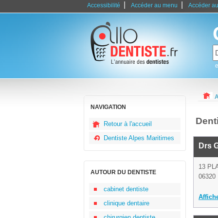
|
|
Accessibilité
Accéder au menu
Accéder au
e
A
NAVIGATION
Dent
Retour à l'accueil
Dentiste Alpes Maritimes
Drs G
13 PL
AUTOUR DU DENTISTE
06320 
cabinet dentiste
Affich
clinique dentaire
chirurgien dentiste