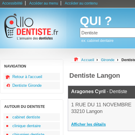
|
|
Accessibilité
Accéder au menu
Accéder au contenu
QUI ?
ex: cabinet dentaire
Accueil
Gironde
Dentist
NAVIGATION
Dentiste Langon
Retour à l'accueil
Dentiste Gironde
Aragones Cyril
- Dentiste
1 RUE DU 11 NOVEMBRE
AUTOUR DU DENTISTE
33210 Langon
cabinet dentiste
Afficher les détails
clinique dentaire
chirurgien dentiste