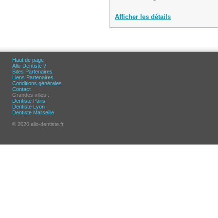
Afficher les détails
Haut de page
Allo-Dentiste ?
Sites Partenaires
Liens Partenaires
Conditions générales
Contact
Grandes villes :
Dentiste Paris
Dentiste Lyon
Dentiste Marseille
© 2026 allo-dentiste.fr